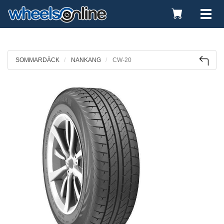
Toggle
Tog
Cart
nav
SOMMARDÄCK
NANKANG
CW-20