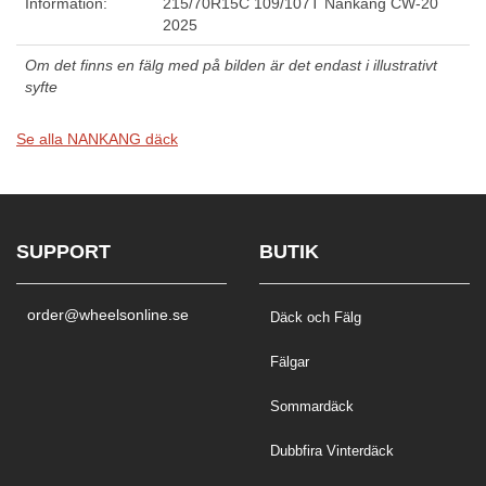
Information:
215/70R15C 109/107T Nankang CW-20
2025
Om det finns en fälg med på bilden är det endast i illustrativt
syfte
Se alla NANKANG däck
SUPPORT
BUTIK
order@wheelsonline.se
Däck och Fälg
Fälgar
Sommardäck
Dubbfira Vinterdäck