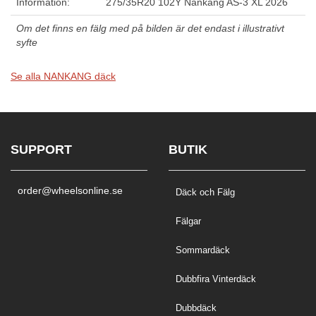
Information:
275/35R20 102Y Nankang AS-3 XL 2026
Om det finns en fälg med på bilden är det endast i illustrativt
syfte
Se alla NANKANG däck
SUPPORT
BUTIK
order@wheelsonline.se
Däck och Fälg
Fälgar
Sommardäck
Dubbfira Vinterdäck
Dubbdäck