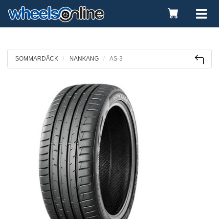
Toggle
Tog
Cart
nav
SOMMARDÄCK
NANKANG
AS-3