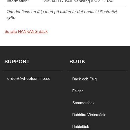
Information:
205/40R17 84V Nankang AS-2+ 2024
Om det finns en fälg med på bilden är det endast i illustrativt
syfte
Se alla NANKANG däck
SUPPORT
BUTIK
order@wheelsonline.se
Däck och Fälg
Fälgar
Sommardäck
Dubbfira Vinterdäck
Dubbdäck