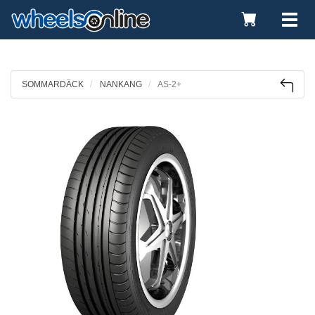
Toggle
Tog
Cart
nav
SOMMARDÄCK
NANKANG
AS-2+