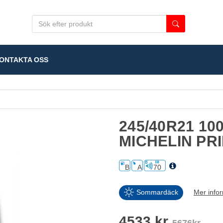
NTAKTA OSS
245/40R21 10
MICHELIN PR
B
A
70
Sommardäck
Mer info
4533 kr