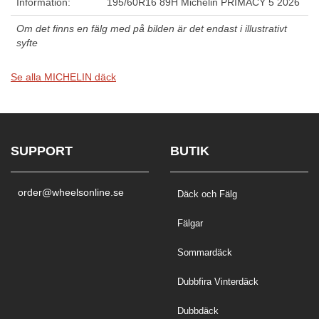
Information:
195/60R16 89H Michelin PRIMACY 5 2026
Om det finns en fälg med på bilden är det endast i illustrativt
syfte
Se alla MICHELIN däck
SUPPORT
BUTIK
order@wheelsonline.se
Däck och Fälg
Fälgar
Sommardäck
Dubbfira Vinterdäck
Dubbdäck