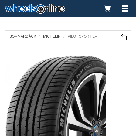
Toggle
Tog
Cart
nav
SOMMARDÄCK
MICHELIN
PILOT SPORT EV