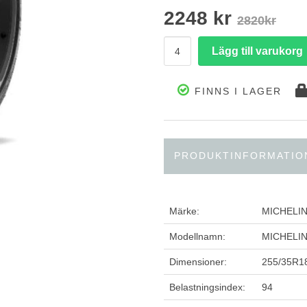
2248 kr
2820kr
FINNS I LAGER
PRODUKTINFORMATIO
Märke:
MICHELI
Modellnamn:
MICHELIN
Dimensioner:
255/35R1
Belastningsindex:
94