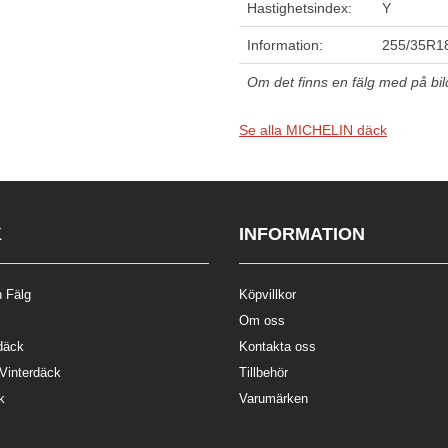
Hastighetsindex:
Y
Information:
255/35R18
Om det finns en fälg med på bilde
Se alla MICHELIN däck
K
INFORMATION
 Fälg
Köpvillkor
Om oss
däck
Kontakta oss
 Vinterdäck
Tillbehör
k
Varumärken