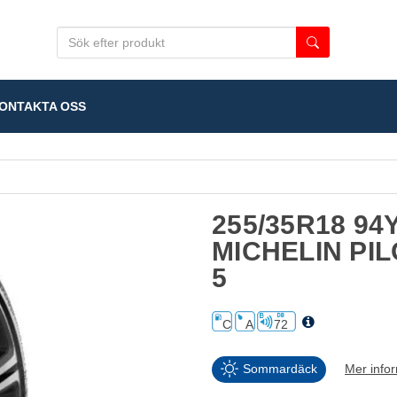
NTAKTA OSS
255/35R18 94
MICHELIN PI
5
C
A
72
Sommardäck
Mer info