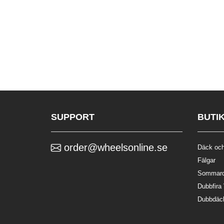
SUPPORT
BUTI
order@wheelsonline.se
Däck och
Fälgar
Sommar
Dubbfira
Dubbdäc