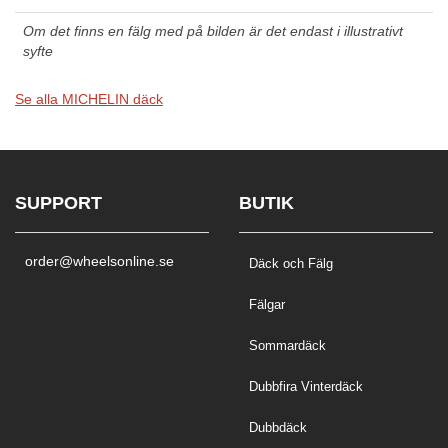
Om det finns en fälg med på bilden är det endast i illustrativt
syfte
Se alla MICHELIN däck
SUPPORT
BUTIK
order@wheelsonline.se
Däck och Fälg
Fälgar
Sommardäck
Dubbfira Vinterdäck
Dubbdäck