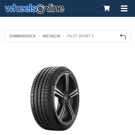
Toggle
Tog
Cart
nav
SOMMARDÄCK
MICHELIN
PILOT SPORT 5