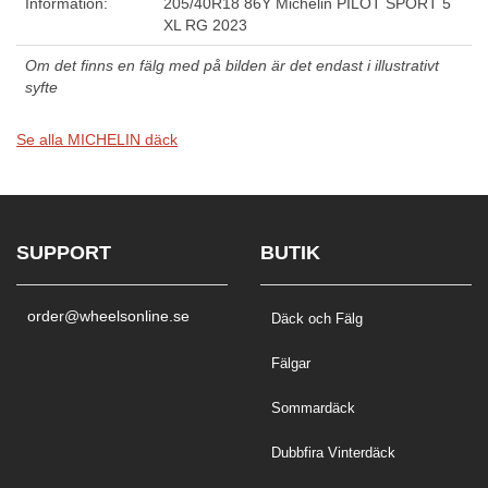
Information:
205/40R18 86Y Michelin PILOT SPORT 5
XL RG 2023
Om det finns en fälg med på bilden är det endast i illustrativt
syfte
Se alla MICHELIN däck
SUPPORT
BUTIK
order@wheelsonline.se
Däck och Fälg
Fälgar
Sommardäck
Dubbfira Vinterdäck