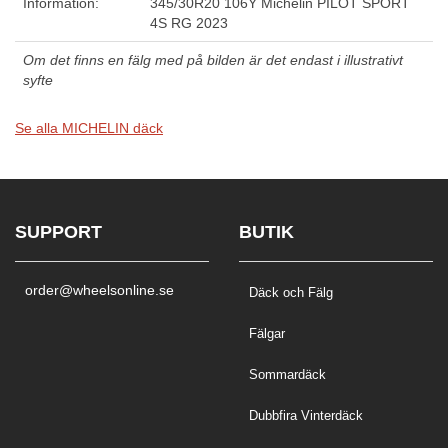
Information:
345/30R20 106Y Michelin PILOT SPORT
4S RG 2023
Om det finns en fälg med på bilden är det endast i illustrativt
syfte
Se alla MICHELIN däck
SUPPORT
BUTIK
order@wheelsonline.se
Däck och Fälg
Fälgar
Sommardäck
Dubbfira Vinterdäck