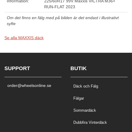
Information:
225/60R17 99V Maxxis VICTRA M36+
RUN-FLAT 2023
Om det finns en fälg med på bilden är det endast i illustrativt
syfte
Se alla MAXXIS däck
SUPPORT
BUTIK
order@wheelsonline.se
Däck och Fälg
Fälgar
Sommardäck
Dubbfira Vinterdäck