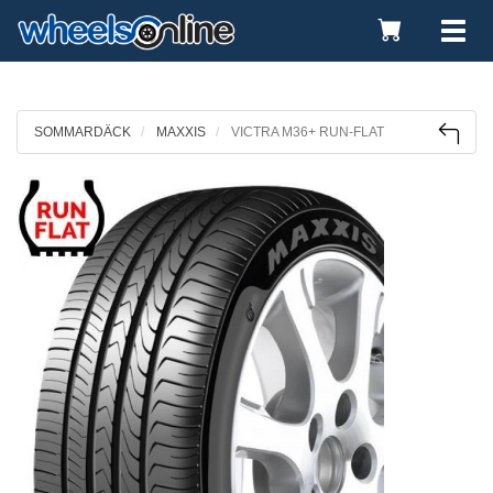
Toggle
Tog
Cart
nav
SOMMARDÄCK
MAXXIS
VICTRA M36+ RUN-FLAT