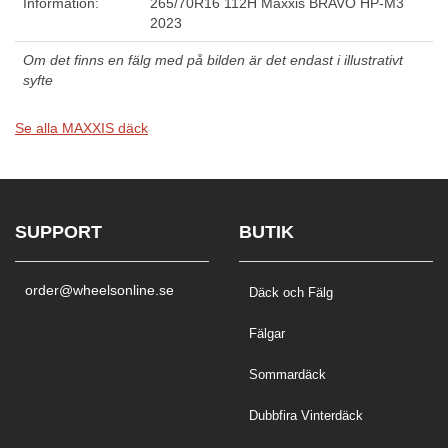
Information:
265/70R16 112H Maxxis BRAVO HP-M3
2023
Om det finns en fälg med på bilden är det endast i illustrativt
syfte
Se alla MAXXIS däck
SUPPORT
BUTIK
order@wheelsonline.se
Däck och Fälg
Fälgar
Sommardäck
Dubbfira Vinterdäck