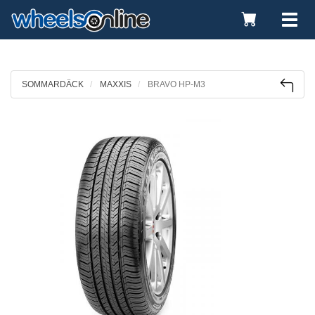
Toggle
Tog
Cart
nav
SOMMARDÄCK
MAXXIS
BRAVO HP-M3