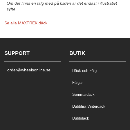
Om det finns en fälg med på bilden är det endast i illustrativt
syfte
Se alla MAXTREK däck
SUPPORT
BUTIK
order@wheelsonline.se
Däck och Fälg
Fälgar
Sommardäck
Dubbfira Vinterdäck
Dubbdäck