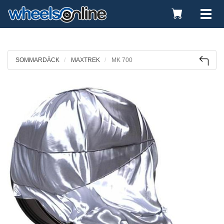
Toggle
Tog
Cart
nav
SOMMARDÄCK
MAXTREK
MK 700