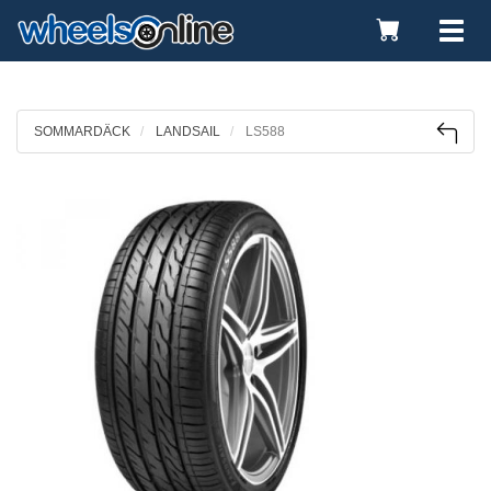
Toggle
Tog
Cart
nav
SOMMARDÄCK
LANDSAIL
LS588