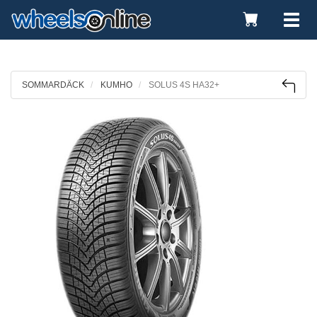
Toggle
Tog
Cart
nav
SOMMARDÄCK
KUMHO
SOLUS 4S HA32+