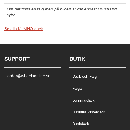
Om det finns en fälg med på bilden är det endast i illustrativt
syfte
Se alla KUMHO däck
SUPPORT
BUTIK
order@wheelsonline.se
Däck och Fälg
Fälgar
Sommardäck
Dubbfira Vinterdäck
Dubbdäck