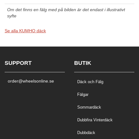
Om det finns en fälg med på bilden är det endast i illustrativt
syfte
Se alla KUMHO däck
SUPPORT
BUTIK
order@wheelsonline.se
Däck och Fälg
Fälgar
Sommardäck
Dubbfira Vinterdäck
Dubbdäck