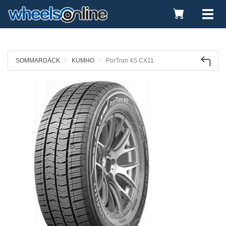
Toggle
Tog
Cart
nav
SOMMARDÄCK
KUMHO
PorTran 4S CX11