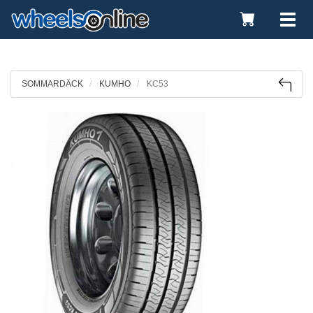
Toggle
Tog
Cart
nav
SOMMARDÄCK
KUMHO
KC53