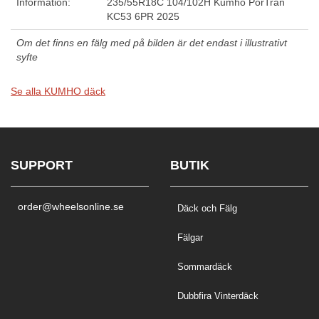
Information:
235/55R18C 104/102H Kumho PorTran
KC53 6PR 2025
Om det finns en fälg med på bilden är det endast i illustrativt
syfte
Se alla KUMHO däck
SUPPORT
BUTIK
order@wheelsonline.se
Däck och Fälg
Fälgar
Sommardäck
Dubbfira Vinterdäck