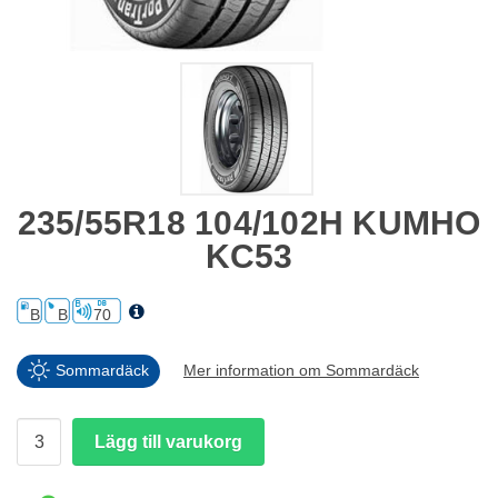
235/55R18 104/102H KUMHO
KC53
B
B
70
Sommardäck
Mer information om Sommardäck