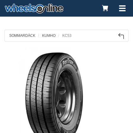
Toggle
Tog
Cart
nav
SOMMARDÄCK
KUMHO
KC53