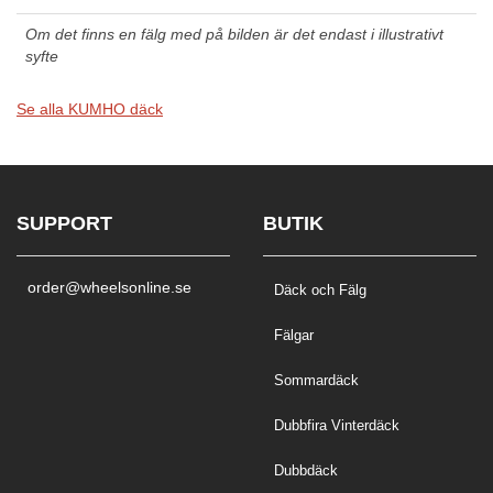
Om det finns en fälg med på bilden är det endast i illustrativt
syfte
Se alla KUMHO däck
SUPPORT
BUTIK
order@wheelsonline.se
Däck och Fälg
Fälgar
Sommardäck
Dubbfira Vinterdäck
Dubbdäck