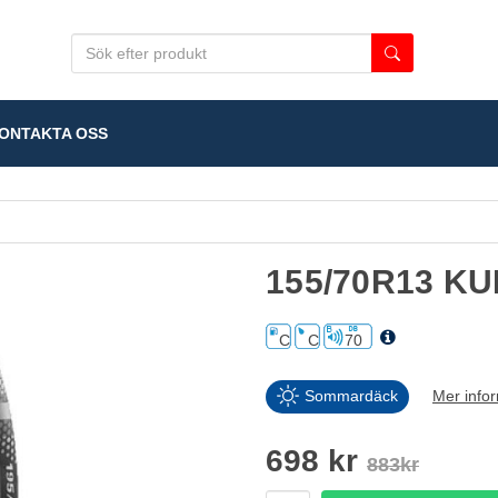
NTAKTA OSS
155/70R13 K
C
C
70
Sommardäck
Mer info
698 kr
883kr