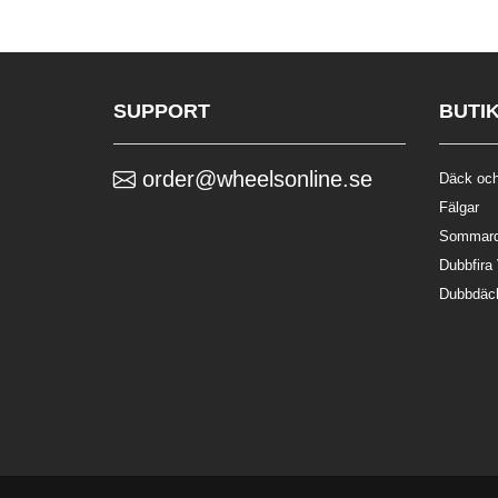
SUPPORT
BUTI
order@wheelsonline.se
Däck och
Fälgar
Sommar
Dubbfira
Dubbdäc