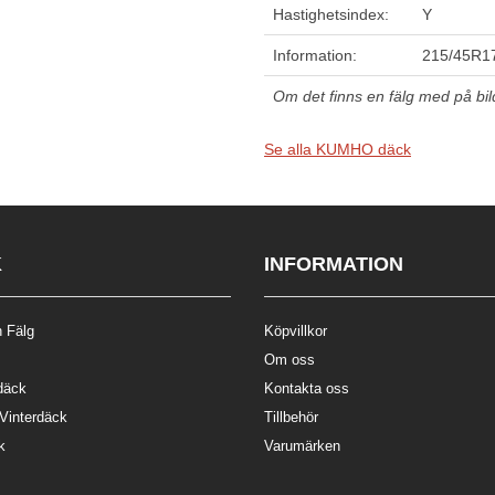
Hastighetsindex:
Y
Information:
215/45R17
Om det finns en fälg med på bilde
Se alla KUMHO däck
K
INFORMATION
 Fälg
Köpvillkor
Om oss
däck
Kontakta oss
 Vinterdäck
Tillbehör
k
Varumärken