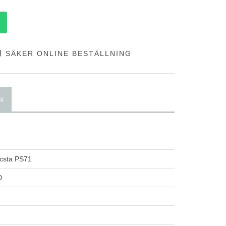
SÄKER ONLINE BESTÄLLNING
N
sta PS71
0