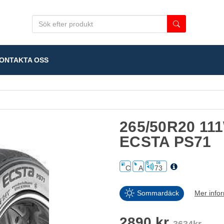
NTAKTA OSS
265/50R20 1
ECSTA PS71
C
A
73
Sommardäck
Mer info
2890 kr