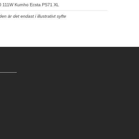
0 111W Kumho Ecsta PS71 XL
n är det endast i illustrativt syfte