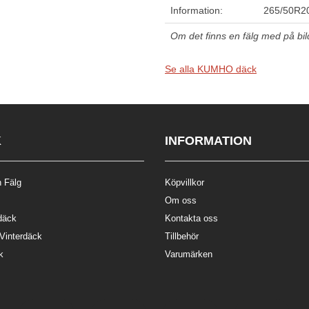
Information:
265/50R2
Om det finns en fälg med på bilde
Se alla KUMHO däck
K
INFORMATION
 Fälg
Köpvillkor
Om oss
däck
Kontakta oss
 Vinterdäck
Tillbehör
k
Varumärken