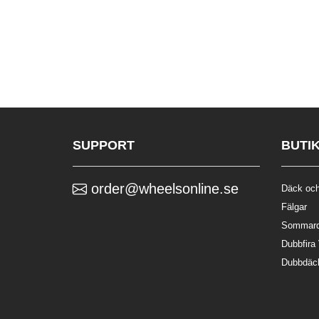
SUPPORT
BUTI
order@wheelsonline.se
Däck och
Fälgar
Sommar
Dubbfira
Dubbdäc