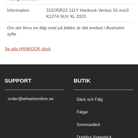
Information:
315/35R22 111Y Hankook Ventus S1 evo3
K127A SUV XL 2023
Om det finns en fälg med på bilden är det endast i illustrativt
syfte
Se alla HANKOOK däck
SUPPORT
BUTIK
order@wheelsonline.se
Däck och Fälg
Fälgar
Sommardäck
Dubbfira Vinterdäck