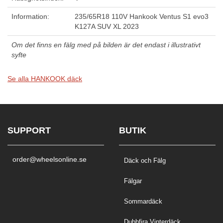
Information:
235/65R18 110V Hankook Ventus S1 evo3
K127A SUV XL 2023
Om det finns en fälg med på bilden är det endast i illustrativt
syfte
Se alla HANKOOK däck
SUPPORT
BUTIK
order@wheelsonline.se
Däck och Fälg
Fälgar
Sommardäck
Dubbfira Vinterdäck