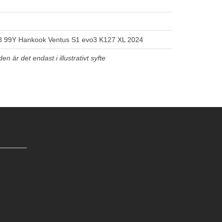
 99Y Hankook Ventus S1 evo3 K127 XL 2024
n är det endast i illustrativt syfte