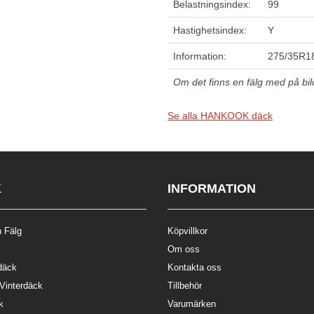
Belastningsindex:
99
Hastighetsindex:
Y
Information:
275/35R18
Om det finns en fälg med på bilde
Se alla HANKOOK däck
K
INFORMATION
 Fälg
Köpvillkor
Om oss
däck
Kontakta oss
 Vinterdäck
Tillbehör
k
Varumärken