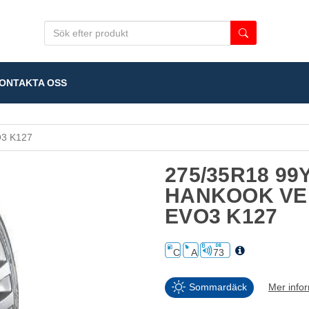
NTAKTA OSS
3 K127
275/35R18 99
HANKOOK VE
EVO3 K127
C
A
73
Sommardäck
Mer info