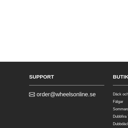
SUPPORT
BUTI
order@wheelsonline.se
Däck och
Fälgar
Sommar
Dubbfira
Dubbdäc