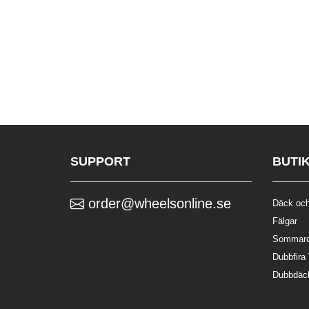
SUPPORT
BUTI
order@wheelsonline.se
Däck och
Fälgar
Sommar
Dubbfira
Dubbdäc