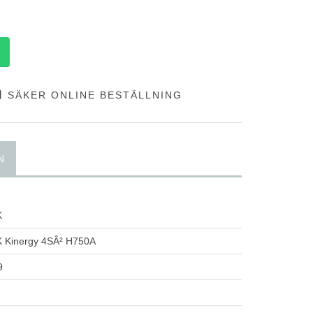
SÄKER ONLINE BESTÄLLNING
N
K
Kinergy 4SÂ² H750A
9