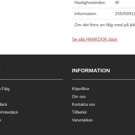
Hastighetsindex:
W
Information:
255/55R1
Om det finns en fälg med på bilde
Se alla HANKOOK däck
K
INFORMATION
 Fälg
Köpvillkor
Om oss
däck
Kontakta oss
 Vinterdäck
Tillbehör
k
Varumärken