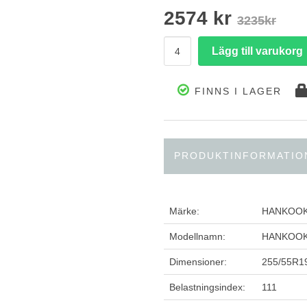
2574 kr
3235kr
FINNS I LAGER
PRODUKTINFORMATIO
Märke:
HANKOO
Modellnamn:
HANKOOK 
Dimensioner:
255/55R1
Belastningsindex:
111