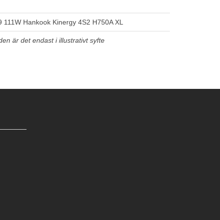
9 111W Hankook Kinergy 4S2 H750A XL
n är det endast i illustrativt syfte