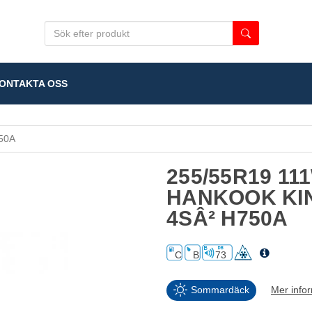
NTAKTA OSS
50A
255/55R19 11
HANKOOK KI
4SÂ² H750A
C
B
73
Sommardäck
Mer info