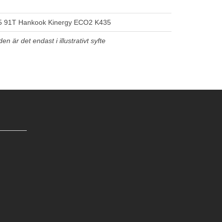
5 91T Hankook Kinergy ECO2 K435
n är det endast i illustrativt syfte