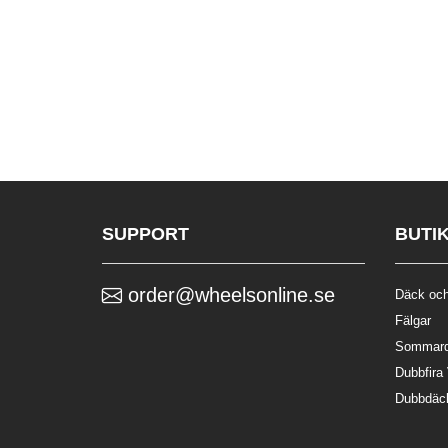
SUPPORT
BUTI
order@wheelsonline.se
Däck och
Fälgar
Sommar
Dubbfira
Dubbdäc