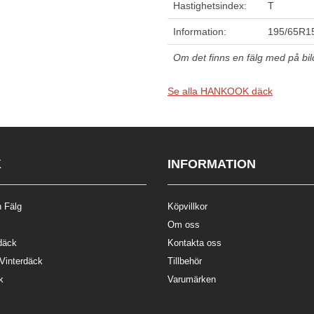
Hastighetsindex:
T
Information:
195/65R1
Om det finns en fälg med på bilde
Se alla HANKOOK däck
K
INFORMATION
 Fälg
Köpvillkor
Om oss
däck
Kontakta oss
 Vinterdäck
Tillbehör
k
Varumärken