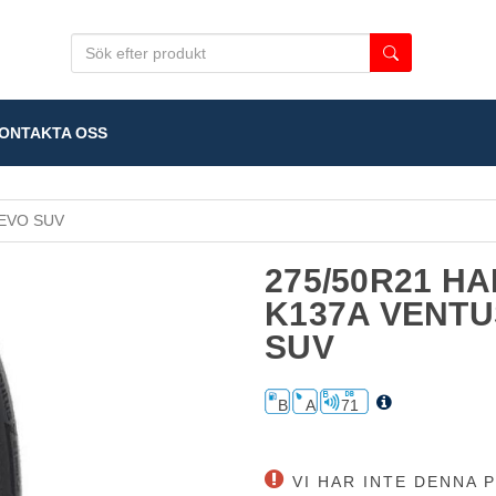
NTAKTA OSS
EVO SUV
275/50R21 H
K137A VENTU
SUV
B
A
71
VI HAR INTE DENNA P