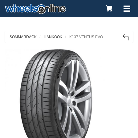
Toggle
Tog
Cart
nav
SOMMARDÄCK
HANKOOK
K137 VENTUS EVO