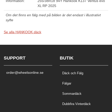
Information:
255/38R18 94Y Hankook K137 Ventus evo
XL RP 2025
Om det finns en fälg med på bilden är det endast i illustrativt
syfte
Se alla HANKOOK däck
SUPPORT
BUTIK
order@wheelsonline.se
Däck och Fälg
Fälgar
Sommardäck
Dubbfira Vinterdäck