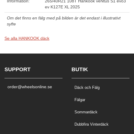
Information:
265/40R21 108T Hankook veNtus S1 evo3
ev K127E XL 2025
Om det finns en fälg med på bilden är det endast i illustrativt
syfte
Se alla HANKOOK däck
SUPPORT
BUTIK
order@wheelsonline.se
Däck och Fälg
Fälgar
Sommardäck
Dubbfira Vinterdäck