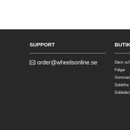
SUPPORT
BUTI
order@wheelsonline.se
Däck och
Fälgar
Sommar
Dubbfira
Dubbdäc