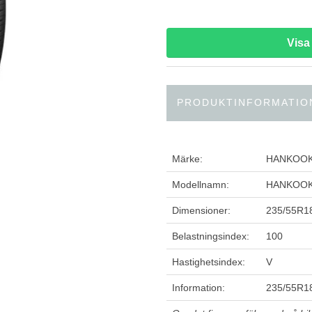
Vis
PRODUKTINFORMATIO
Märke:
HANKOO
Modellnamn:
HANKOOK 
Dimensioner:
235/55R1
Belastningsindex:
100
Hastighetsindex:
V
Information:
235/55R18