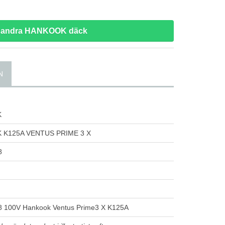
a andra HANKOOK däck
N
K
K125A VENTUS PRIME 3 X
8
 100V Hankook Ventus Prime3 X K125A