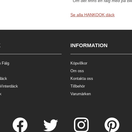
Om det finns en fälg med på bilde
Se alla HANKOOK däck
K
INFORMATION
 Fälg
Köpvillkor
Om oss
däck
Kontakta oss
 Vinterdäck
Tillbehör
k
Varumärken