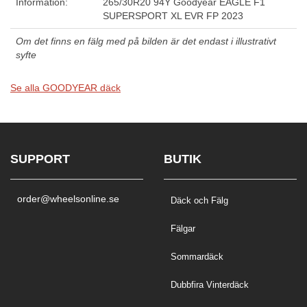
Information:
265/30R20 94Y Goodyear EAGLE F1
SUPERSPORT XL EVR FP 2023
Om det finns en fälg med på bilden är det endast i illustrativt
syfte
Se alla GOODYEAR däck
SUPPORT
BUTIK
order@wheelsonline.se
Däck och Fälg
Fälgar
Sommardäck
Dubbfira Vinterdäck