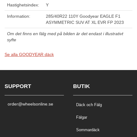
Hastighetsindex:
Y
Information:
285/40R22 110Y Goodyear EAGLE F1
ASYMMETRIC SUV AT XL EVR FP 2023
Om det finns en fälg med på bilden är det endast i illustrativt
syfte
Se alla GOODYEAR däck
SUPPORT
BUTIK
order@wheelsonline.se
Däck och Fälg
Fälgar
Sommardäck