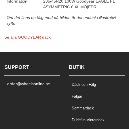
Information:
235/45R20 100W Goodyear EAGLE F1
ASYMMETRIC 6 XL MO|EDR
Om det finns en fälg med på bilden är det endast i illustrativt
syfte
Se alla GOODYEAR däck
SUPPORT
BUTIK
order@wheelsonline.se
Däck och Fälg
Fälgar
Sommardäck
Dubbfira Vinterdäck