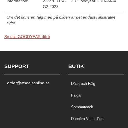
Information:
225/70R15C 112R Goodyear DURAMAX
G2 2023
Om det finns en fälg med på bilden är det endast i illustrativt
syfte
Se alla GOODYEAR däck
SUPPORT
BUTIK
order@wheelsonline.se
Däck och Fälg
Fälgar
Sommardäck
Dubbfira Vinterdäck