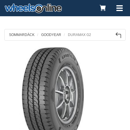
Toggle
Tog
Cart
nav
SOMMARDÄCK
GOODYEAR
DURAMAX G2