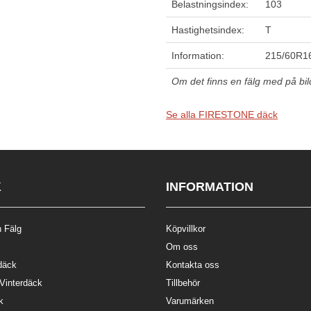
Belastningsindex:
103
Hastighetsindex:
T
Information:
215/60R1
Om det finns en fälg med på bilde
Se alla FIRESTONE däck
K
INFORMATION
 Fälg
Köpvillkor
Om oss
däck
Kontakta oss
 Vinterdäck
Tillbehör
k
Varumärken