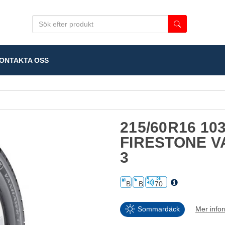
NTAKTA OSS
215/60R16 10
FIRESTONE 
3
B
B
70
Sommardäck
Mer info