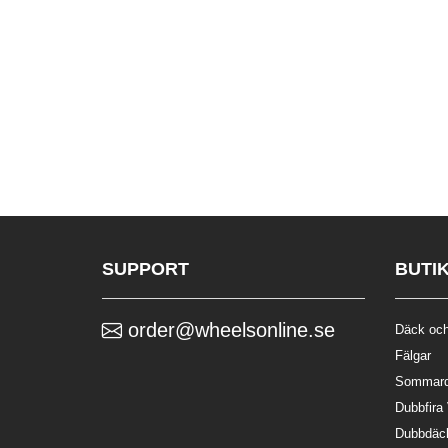
SUPPORT
BUTI
order@wheelsonline.se
Däck och
Fälgar
Sommar
Dubbfira
Dubbdäc