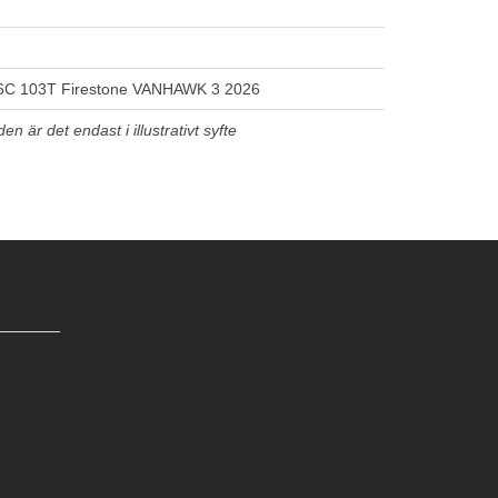
6C 103T Firestone VANHAWK 3 2026
n är det endast i illustrativt syfte