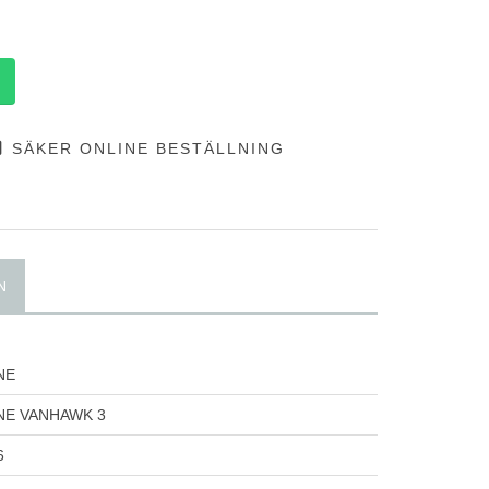
SÄKER ONLINE BESTÄLLNING
N
NE
NE VANHAWK 3
6