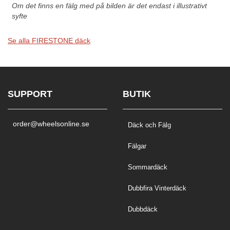
Om det finns en fälg med på bilden är det endast i illustrativt
syfte
Se alla FIRESTONE däck
SUPPORT
BUTIK
order@wheelsonline.se
Däck och Fälg
Fälgar
Sommardäck
Dubbfira Vinterdäck
Dubbdäck