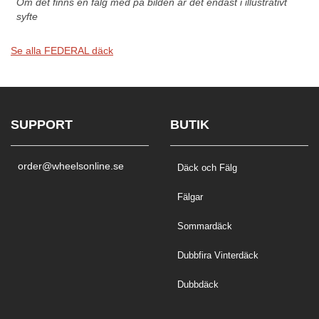
Om det finns en fälg med på bilden är det endast i illustrativt
syfte
Se alla FEDERAL däck
SUPPORT
BUTIK
order@wheelsonline.se
Däck och Fälg
Fälgar
Sommardäck
Dubbfira Vinterdäck
Dubbdäck