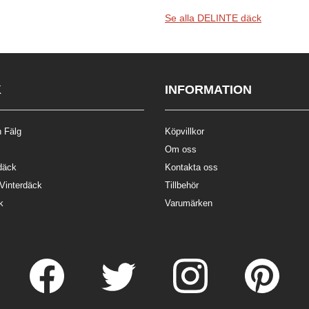
Se alla DELINTE däck
K
INFORMATION
 Fälg
Köpvillkor
Om oss
däck
Kontakta oss
 Vinterdäck
Tillbehör
k
Varumärken