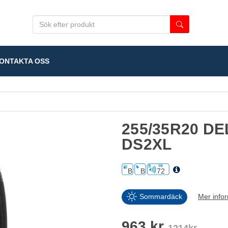
NTAKTA OSS
255/35R20 DE
DS2XL
B
B
72
Sommardäck
Mer info
963 kr