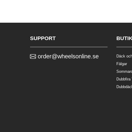
SUPPORT
BUTI
order@wheelsonline.se
Däck och
Fälgar
Sommar
Dubbfira
Dubbdäc