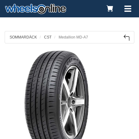
Toggle
Tog
Cart
nav
SOMMARDÄCK
CST
Medallion MD-A7