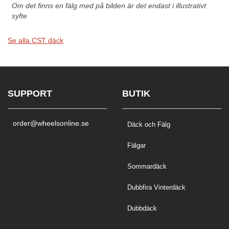
Om det finns en fälg med på bilden är det endast i illustrativt
syfte
Se alla CST däck
SUPPORT
BUTIK
order@wheelsonline.se
Däck och Fälg
Fälgar
Sommardäck
Dubbfira Vinterdäck
Dubbdäck