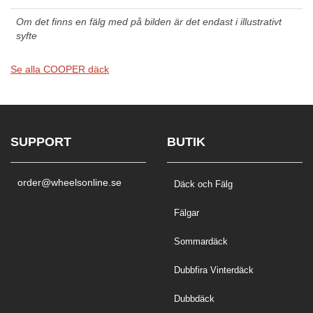
Om det finns en fälg med på bilden är det endast i illustrativt
syfte
Se alla COOPER däck
SUPPORT
BUTIK
order@wheelsonline.se
Däck och Fälg
Fälgar
Sommardäck
Dubbfira Vinterdäck
Dubbdäck