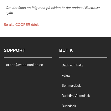
Om det finns en fälg med på bilden är det endast i illustrativt
syfte
Se alla COOPER däck
SUPPORT
BUTIK
order@wheelsonline.se
Däck och Fälg
Fälgar
Sommardäck
Dubbfira Vinterdäck
Dubbdäck