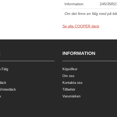
Information:
245/35R2
Om det finns en fälg med på bilde
Se alla COOPER däck
K
INFORMATION
 Fälg
Köpvillkor
Om oss
däck
Kontakta oss
 Vinterdäck
Tillbehör
k
Varumärken