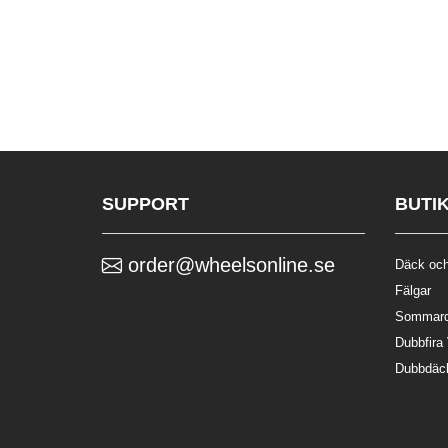
SUPPORT
BUTI
order@wheelsonline.se
Däck och
Fälgar
Sommar
Dubbfira
Dubbdäc