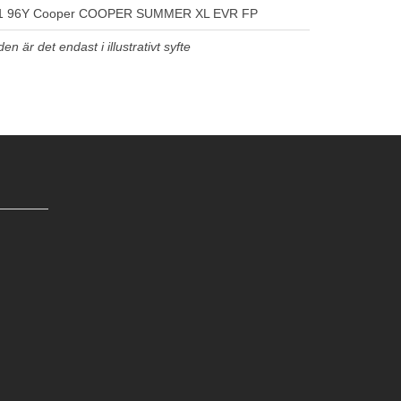
1 96Y Cooper COOPER SUMMER XL EVR FP
n är det endast i illustrativt syfte