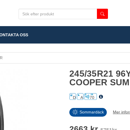
NTAKTA OSS
R
245/35R21 9
COOPER SU
D
A
70
Sommardäck
Mer info
2663 kr