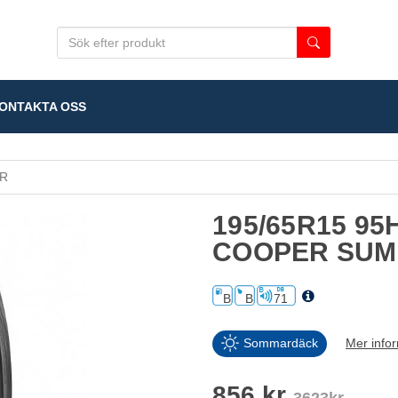
NTAKTA OSS
R
195/65R15 9
COOPER SU
B
B
71
Sommardäck
Mer info
856 kr