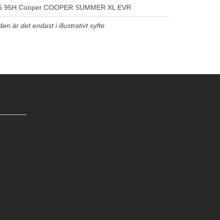
5 95H Cooper COOPER SUMMER XL EVR
n är det endast i illustrativt syfte