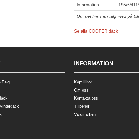
Information:
195/65R1
Om det finns en fälg med på bilde
Se alla COOPER däck
K
INFORMATION
 Fälg
Köpvillkor
Om oss
däck
Kontakta oss
 Vinterdäck
Tillbehör
k
Varumärken