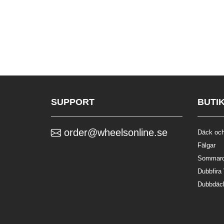
SUPPORT
BUTI
order@wheelsonline.se
Däck och
Fälgar
Sommar
Dubbfira
Dubbdäc