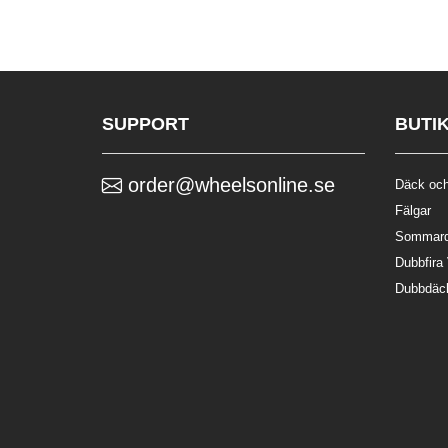
SUPPORT
BUTI
order@wheelsonline.se
Däck och
Fälgar
Sommar
Dubbfira
Dubbdäc