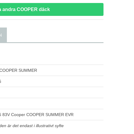
a andra COOPER däck
N
 COOPER SUMMER
6
6 83V Cooper COOPER SUMMER EVR
n är det endast i illustrativt syfte