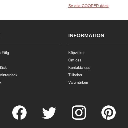
Se alla COOPER däck
K
INFORMATION
 Fälg
Köpvillkor
Om oss
däck
Kontakta oss
 Vinterdäck
Tillbehör
k
Varumärken