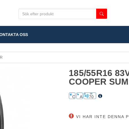
NTAKTA OSS
R
185/55R16 8
COOPER SU
C
A
70
VI HAR INTE DENNA P