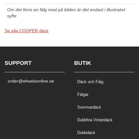
Om det finns en fälg med på bilden är det endast i illustrativt
syfte
Se alla COOPER däck
SUPPORT
BUTIK
order@wheelsonline.se
Däck och Fälg
Fälgar
Sommardäck
Dubbfira Vinterdäck
Dubbdäck