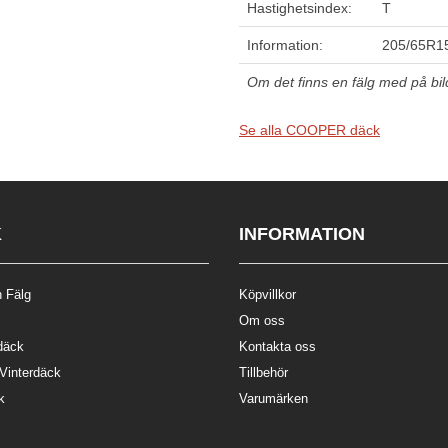
Hastighetsindex:
T
Information:
205/65R1
Om det finns en fälg med på bilde
Se alla COOPER däck
K
INFORMATION
 Fälg
Köpvillkor
Om oss
däck
Kontakta oss
 Vinterdäck
Tillbehör
k
Varumärken