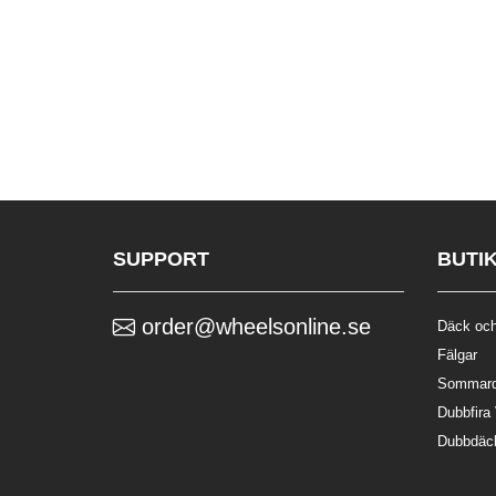
SUPPORT
BUTI
order@wheelsonline.se
Däck och
Fälgar
Sommar
Dubbfira
Dubbdäc