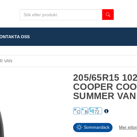
NTAKTA OSS
R VAN
205/65R15 10
COOPER COO
SUMMER VAN
C
B
72
Sommardäck
Mer info