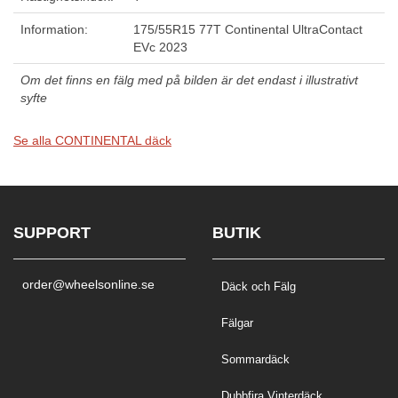
Information:
175/55R15 77T Continental UltraContact
EVc 2023
Om det finns en fälg med på bilden är det endast i illustrativt
syfte
Se alla CONTINENTAL däck
SUPPORT
BUTIK
order@wheelsonline.se
Däck och Fälg
Fälgar
Sommardäck
Dubbfira Vinterdäck