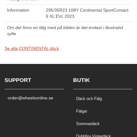
Information:
295/35R23 108Y Continental SportContact
6 XL EVc 2023
Om det finns en fälg med på bilden är det endast i illustrativt
syfte
Se alla CONTINENTAL däck
SUPPORT
BUTIK
order@wheelsonline.se
Däck och Fälg
Fälgar
Sommardäck
Dubbfira Vinterdäck