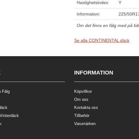
Hastighetsindex:
Y
Information:
225/50R17
Om det finns en fälg med på bilde
Se alla CONTINENTAL däck
K
INFORMATION
 Fälg
Köpvillkor
Om oss
däck
Kontakta oss
 Vinterdäck
Tillbehör
k
Varumärken