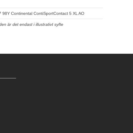
 98Y Continental ContiSportContact 5 XL AO
n är det endast i illustrativt syfte