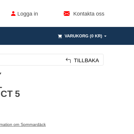
Logga in
Kontakta oss
VARUKORG (0 KR)
TILLBAKA
Y
L
CT 5
rmation om Sommardäck