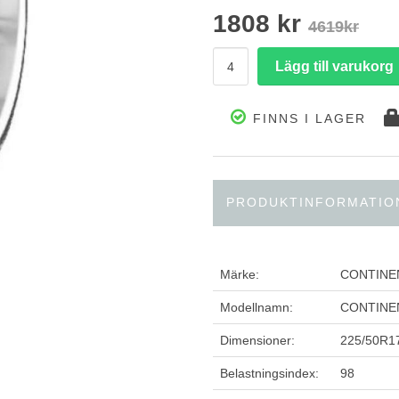
1808 kr
4619kr
FINNS I LAGER
PRODUKTINFORMATIO
Märke:
CONTINE
Modellnamn:
CONTINE
Dimensioner:
225/50R1
Belastningsindex:
98