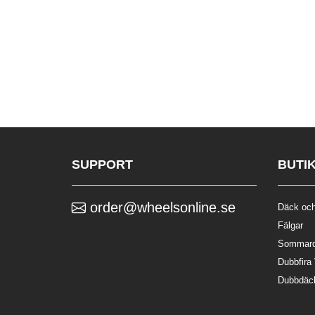
SUPPORT
BUTI
order@wheelsonline.se
Däck och
Fälgar
Sommar
Dubbfira
Dubbdäc