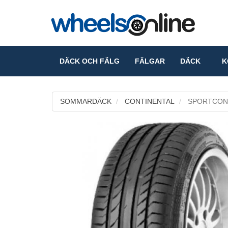
DÄCK OCH FÄLG
FÄLGAR
DÄCK
KO
SOMMARDÄCK
CONTINENTAL
SPORTCON