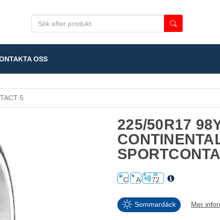
NTAKTA OSS
TACT 5
225/50R17 98
CONTINENTA
SPORTCONTA
C
A
72
Sommardäck
Mer info