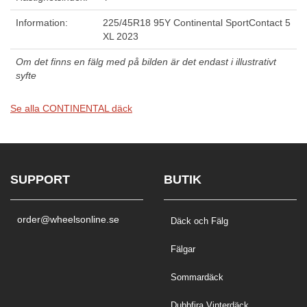
Information:
225/45R18 95Y Continental SportContact 5
XL 2023
Om det finns en fälg med på bilden är det endast i illustrativt
syfte
Se alla CONTINENTAL däck
SUPPORT
BUTIK
order@wheelsonline.se
Däck och Fälg
Fälgar
Sommardäck
Dubbfira Vinterdäck